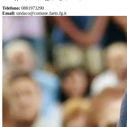
Telefono:
0881973290
Email:
sindaco@comune.faeto.fg.it