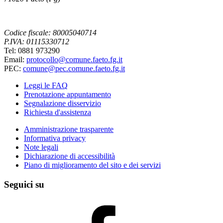
Codice fiscale: 80005040714
P.IVA: 01115330712
Tel: 0881 973290
Email:
protocollo@comune.faeto.fg.it
PEC:
comune@pec.comune.faeto.fg.it
Leggi le FAQ
Prenotazione appuntamento
Segnalazione disservizio
Richiesta d'assistenza
Amministrazione trasparente
Informativa privacy
Note legali
Dichiarazione di accessibilità
Piano di miglioramento del sito e dei servizi
Seguici su